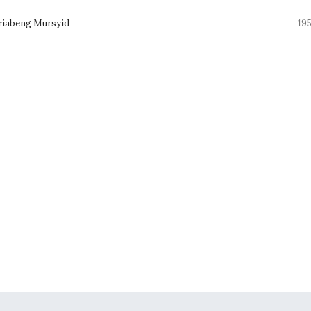
riabeng Mursyid
19