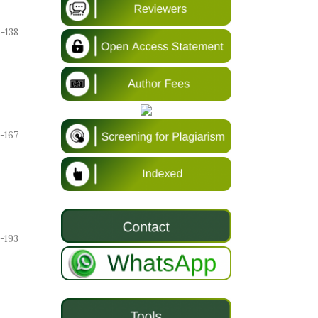
5-138
-167
-193