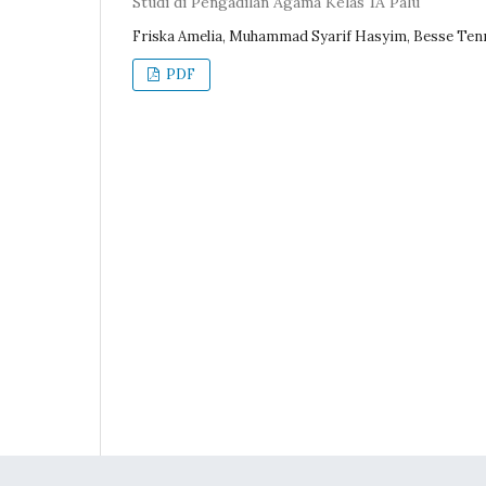
Studi di Pengadilan Agama Kelas 1A Palu
Friska Amelia, Muhammad Syarif Hasyim, Besse Ten
PDF